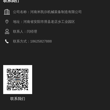
联系我们
公司名称：河南米凯尔机械装备制造有限公司
地址：河南省安阳市滑县老店乡工业园区
联系人：闫经理
联系方式：18625827888
联系我们