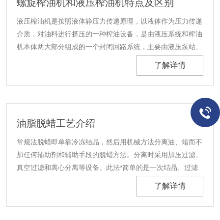
螺旋榨油机和液压榨油机特点及区别
液压榨油机是按照液体静压力传递原理，以液体作为压力传递
介质，对油料进行挤压的一种榨油设备，是由液压系统和榨油
机本体两大部分组成的一个封闭回路系统，主要由液压泵站、
控制阀类、电动机、电器柜、油缸、料桶、机架等部分组成。
了解详情
按油泵的驱动动力来源有手动和电动两种；按给坯饼施加压力
的方式可分为立式和卧式。
油脂脱蜡工艺介绍
常规法脱蜡即单靠冷冻结晶，然后用机械方法分离油、蜡而不
加任何辅助剂和辅助手段的脱蜡方法。分离时采用加压过滤、
真空过滤和离心分离等设备。此法*简单的是一次结晶、过滤
法。例如将脱臭后的米糠油（温度在 50℃以上）移入有冷却
了解详情
装置的贮罐，慢速搅拌，在常压下充分冷至25℃。整个冷却结
晶时间为48hr，然后过滤分离油、蜡。过滤压强维持在 0.3 –
0.35MPa，过滤后要及时用压缩空气吹出蜡中夹带的油脂。